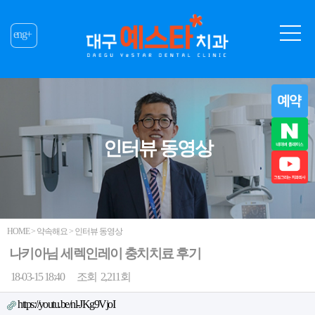
eng+
인터뷰 동영상
HOME > 약속해요 > 인터뷰 동영상
나키아님 세렉인레이 충치치료 후기
18-03-15 18:40
조회
2,211회
https://youtu.be/nl-JKg9VjoI