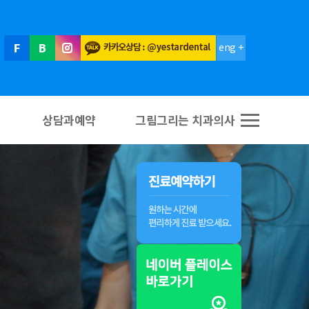
eng +
상담과예약
그림그리는 치과의사