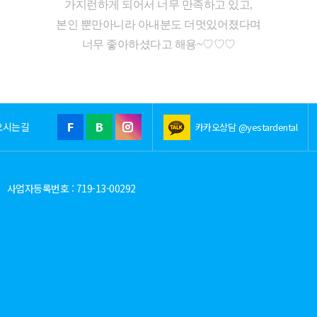
가지런하게 되어서 너무 만족하고 있고,
본인 뿐만아니라 아내분도 더멋있어졌다며
너무 좋아하셨다고 해용~♡♡♡
오시는길
카카오상담 @yestardental
사업자등록번호 : 719-13-00292