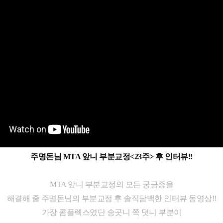
주명돈님 MTA 앞니 부분교정<23주> 후 인터뷰!!
MTA 앞니 부분교정의 모든 궁금증을
해결해 줄 주명돈님의 부분교정 후 솔직담백한 인터뷰 동영상!!
가장 콤플렉스였단 송곳니 쪽 덧니 부분이