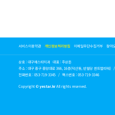
서비스이용약관
개인정보처리방침
이메일무단수집거부
찾아
상호 : 대구예스타치과
대표 : 주상돈
주소 : 대구 중구 중앙대로 366, 16층(덕산동, 반월당 센트럴타워)
/
전화번호 : 053-719-3345
/
팩스번호 : 053-719-3346
Copyright ©
yestar.kr
All rights reserved.