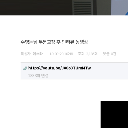
주명돈님 부분교정 후 인터뷰 동영상
작성자
예스타
18-08-20 10:48
조회
2,185회
댓글
0건
https://youtu.be/JA0o3TUmMTw
1883회 연결